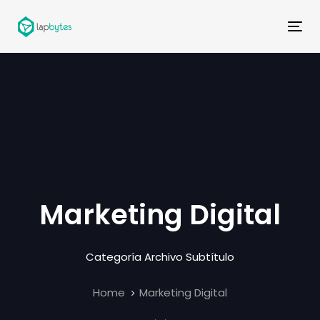
Skip
Skip
links
to
Tog
primary
nav
navigation
Skip
to
content
Marketing Digital
Categoría Archivo Subtítulo
Home
Marketing Digital