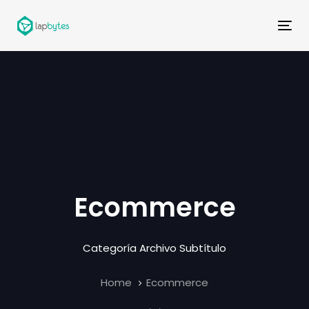
Skip
Skip
links
to
Tog
primary
nav
navigation
Skip
to
content
Ecommerce
Categoría Archivo Subtítulo
Home
Ecommerce